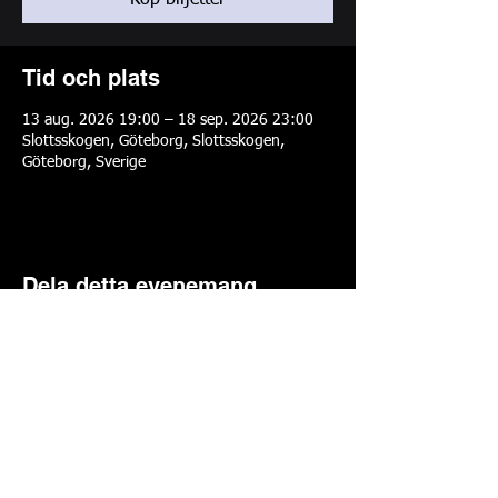
Köp biljetter
Tid och plats
13 aug. 2026 19:00 – 18 sep. 2026 23:00
Slottsskogen, Göteborg, Slottsskogen,
Göteborg, Sverige
Dela detta evenemang
Cookiepolicy
Integritetspolicy
© 2026
Rebellion
Music