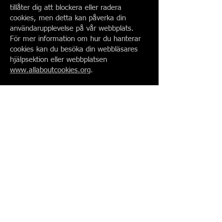
tillåter dig att blockera eller radera
cookies, men detta kan påverka din
användarupplevelse på vår webbplats.
För mer information om hur du hanterar
cookies kan du besöka din webbläsares
hjälpsektion eller webbplatsen
www.allaboutcookies.org
.
Tredjeparts cookies
Vi kan använda tredjepartsverktyg och -
tjänster, såsom Google Analytics, för att
analysera hur vår webbplats används.
Dessa tjänster kan sätta cookies på din
enhet för att samla information om dina
aktiviteter på vår webbplats.
Ändringar i denna
cookiepolicy
Vi kan komma att uppdatera denna