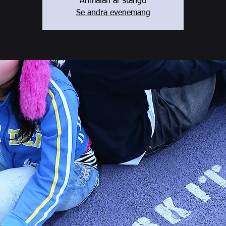
Anmälan är stängd
Se andra evenemang