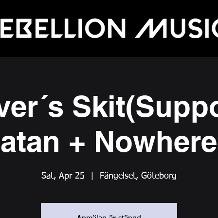
ver´s Skit(Suppo
atan + Nowhere
Sat, Apr 25
  |  
Fängelset, Göteborg